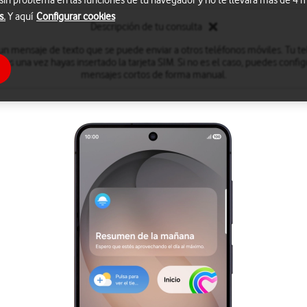
 sin problema en las funciones de tu navegador y no te llevará más de 4
s.
Y aquí
Configurar cookies
Descripción de tu consulta
n mensaje de texto que se puede enviar a otros teléfonos móviles. Tu t
tos una vez hayas insertado la tarjeta SIM. Si no es el caso, puedes config
mensajes cortos de forma manual.