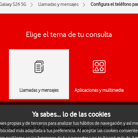
Galaxy S26 5G
Llamadas y mensajes
Configura el teléfono pa
Elige el tema de tu consulta
Llamadas y mensajes
Aplicaciones y multimedia
Ya sabes... lo de las cookies
s propias y de terceros para analizar tus hábitos de navegación y así me
5G Android 16 para mensajes cortos (SMS)
blicidad más adaptada a tus preferencia. Al aceptar las cookies consiente