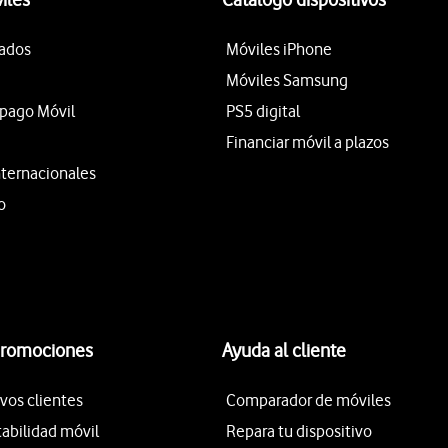
tados
Móviles iPhone
Móviles Samsung
epago Móvil
PS5 digital
Financiar móvil a plazos
nternacionales
o
promociones
Ayuda al cliente
vos clientes
Comparador de móviles
tabilidad móvil
Repara tu dispositivo