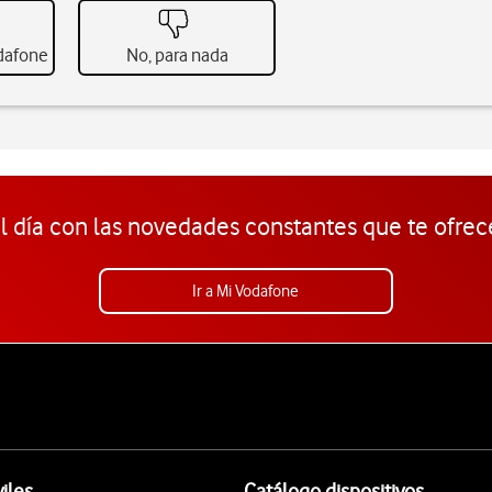
odafone
No, para nada
l día con las novedades constantes que te ofrec
Ir a Mi Vodafone
iles
Catálogo dispositivos