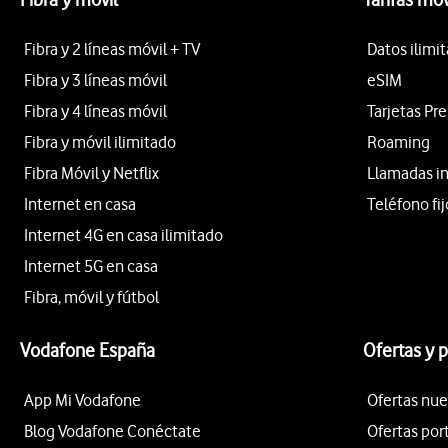
Fibra y 2 líneas móvil + TV
Datos ilimi
Fibra y 3 líneas móvil
eSIM
Fibra y 4 líneas móvil
Tarjetas Pr
Fibra y móvil ilimitado
Roaming
Fibra Móvil y Netflix
Llamadas i
Internet en casa
Teléfono fij
Internet 4G en casa ilimitado
Internet 5G en casa
Fibra, móvil y fútbol
Vodafone España
Ofertas y 
App Mi Vodafone
Ofertas nue
Blog Vodafone Conéctate
Ofertas por