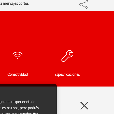
ra mensajes cortos
Conectividad
Especificaciones
jorar tu experiencia de
s estos usos, pero podrás