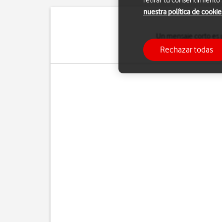
retirar tu consentimiento
nuestra política de cookie
Un mensaje corto es u
recibir mensajes cor
Rechazar todas