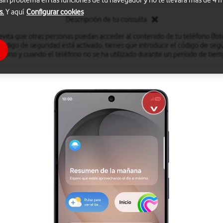
 sin problema en las funciones de tu navegador y no te llevará más de 4
s.
Y aquí
Configurar cookies
Descripción de tu consulta
evita que otras personas puedan acceder al contenido de tu teléfono (fotog
código de seguridad está activado, tienes que introducir el código de seg
éfono y cuando el teléfono no se ha utilizado durante un período de ti