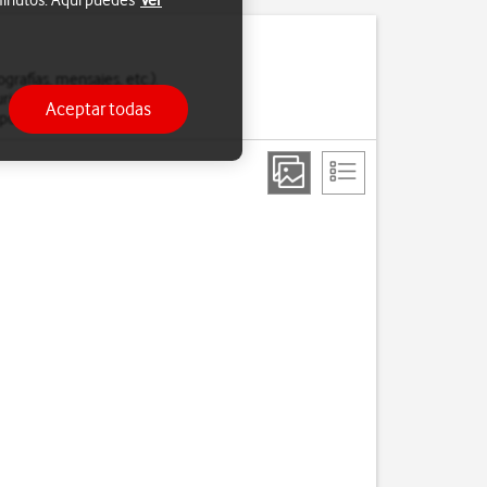
 minutos. Aquí puedes
Ver
rafías, mensajes, etc.).
uridad cada vez que
Aceptar todas
empo determinado.