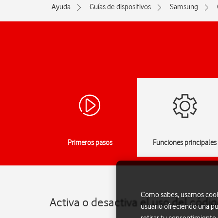
Ayuda
Guías de dispositivos
Samsung
Primeros pasos
Funciones principales
Como sabes, usamos cookie
Activa o desactiva el uso del cód
usuario ofreciendo una pu