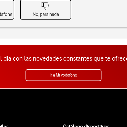
odafone
No, para nada
l día con las novedades constantes que te ofrec
Ir a Mi Vodafone
iles
Catálogo dispositivos