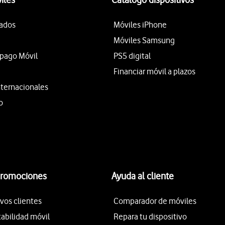
tados
Móviles iPhone
Móviles Samsung
epago Móvil
PS5 digital
Financiar móvil a plazos
nternacionales
o
promociones
Ayuda al cliente
vos clientes
Comparador de móviles
tabilidad móvil
Repara tu dispositivo