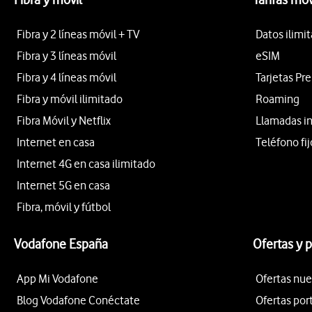
Fibra y 2 líneas móvil + TV
Datos ilimi
Fibra y 3 líneas móvil
eSIM
Fibra y 4 líneas móvil
Tarjetas Pr
Fibra y móvil ilimitado
Roaming
Fibra Móvil y Netflix
Llamadas i
Internet en casa
Teléfono fij
Internet 4G en casa ilimitado
Internet 5G en casa
Fibra, móvil y fútbol
Vodafone España
Ofertas y 
App Mi Vodafone
Ofertas nue
Blog Vodafone Conéctate
Ofertas por