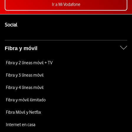
Ir a Mi Vodafone
Pie de página de Vodafone
Enlaces a las redes sociales de Vodafone
Social
Fibra y móvil
Fibra y 2 líneas móvil + TV
Fibra y 3 líneas móvil
Fibra y 4 líneas móvil
Fibra y móvil ilimitado
Fibra Móvil y Netflix
Internet en casa