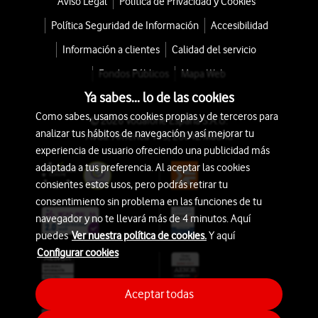
Aviso Legal
Política de Privacidad y Cookies
Política Seguridad de Información
Accesibilidad
Información a clientes
Calidad del servicio
Fondos Públicos
Mapa Web
Ya sabes... lo de las cookies
Como sabes, usamos cookies propias y de terceros para
© 2026 Vodafone España S.A.U.
analizar tus hábitos de navegación y así mejorar tu
Avda. América 115, 28042 Madrid
experiencia de usuario ofreciendo una publicidad más
adaptada a tus preferencia. Al aceptar las cookies
consientes estos usos, pero podrás retirar tu
consentimiento sin problema en las funciones de tu
navegador y no te llevará más de 4 minutos. Aquí
puedes
Ver nuestra política de cookies.
Y aquí
Configurar cookies
Aceptar todas