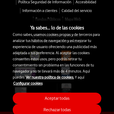
Política Seguridad de Información
Accesibilidad
Información a clientes
Calidad del servicio
Fondos Públicos
Mapa Web
Ya sabes... lo de las cookies
Como sabes, usamos cookies propias y de terceros para
© 2026 Vodafone España S.A.U.
analizar tus hábitos de navegación y así mejorar tu
Avda. América 115, 28042 Madrid
experiencia de usuario ofreciendo una publicidad más
adaptada a tus preferencia. Al aceptar las cookies
consientes estos usos, pero podrás retirar tu
consentimiento sin problema en las funciones de tu
navegador y no te llevará más de 4 minutos. Aquí
puedes
Ver nuestra política de cookies.
Y aquí
Configurar cookies
Aceptar todas
Rechazar todas