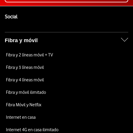
Pie de página de Vodafone
Enlaces a las redes sociales de Vodafone
Social
Fibra y móvil
Fibra y 2 líneas móvil + TV
Fibra y 3 líneas móvil
Fibra y 4 líneas móvil
Fibra y móvil ilimitado
Fibra Móvil y Netflix
Internet en casa
Internet 4G en casa ilimitado