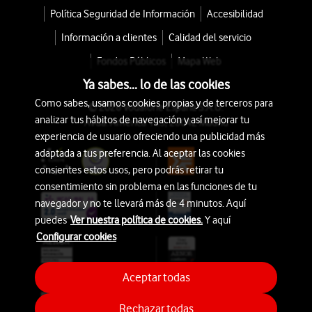
Política Seguridad de Información
Accesibilidad
Información a clientes
Calidad del servicio
Fondos Públicos
Mapa Web
Ya sabes... lo de las cookies
Como sabes, usamos cookies propias y de terceros para
© 2026 Vodafone España S.A.U.
analizar tus hábitos de navegación y así mejorar tu
Avda. América 115, 28042 Madrid
experiencia de usuario ofreciendo una publicidad más
adaptada a tus preferencia. Al aceptar las cookies
consientes estos usos, pero podrás retirar tu
consentimiento sin problema en las funciones de tu
navegador y no te llevará más de 4 minutos. Aquí
puedes
Ver nuestra política de cookies.
Y aquí
Configurar cookies
Aceptar todas
Rechazar todas