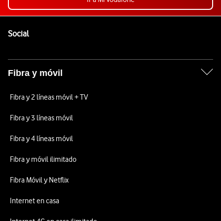
Pie de página de Vodafone
Enlaces a las redes sociales de Vodafone
Social
Fibra y móvil
Fibra y 2 líneas móvil + TV
Fibra y 3 líneas móvil
Fibra y 4 líneas móvil
Fibra y móvil ilimitado
Fibra Móvil y Netflix
Internet en casa