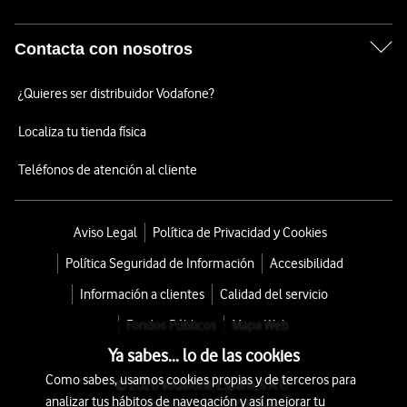
Contacta con nosotros
¿Quieres ser distribuidor Vodafone?
Localiza tu tienda física
Teléfonos de atención al cliente
Aviso Legal
Política de Privacidad y Cookies
Política Seguridad de Información
Accesibilidad
Información a clientes
Calidad del servicio
Fondos Públicos
Mapa Web
Ya sabes... lo de las cookies
Como sabes, usamos cookies propias y de terceros para
© 2026 Vodafone España S.A.U.
analizar tus hábitos de navegación y así mejorar tu
Avda. América 115, 28042 Madrid