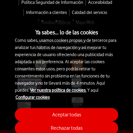
Política Seguridad de Información
Accesibilidad
Información a clientes
Calidad del servicio
Fondos Públicos
Mapa Web
Ya sabes... lo de las cookies
Como sabes, usamos cookies propias y de terceros para
© 2026 Vodafone España S.A.U.
analizar tus hábitos de navegación y así mejorar tu
Avda. América 115, 28042 Madrid
experiencia de usuario ofreciendo una publicidad más
adaptada a tus preferencia. Al aceptar las cookies
consientes estos usos, pero podrás retirar tu
consentimiento sin problema en las funciones de tu
navegador y no te llevará más de 4 minutos. Aquí
puedes
Ver nuestra política de cookies.
Y aquí
Configurar cookies
Aceptar todas
Rechazar todas