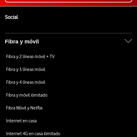
Pie de página de Vodafone
Enlaces a las redes sociales de Vodafone
Social
Fibra y móvil
Fibra y 2 líneas móvil + TV
Fibra y 3 líneas móvil
Fibra y 4 líneas móvil
Fibra y móvil ilimitado
Fibra Móvil y Netflix
Internet en casa
Internet 4G en casa ilimitado