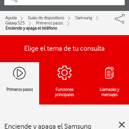
Ayuda
Guías de dispositivos
Samsung
Galaxy S25
Primeros pasos
Enciende y apaga el teléfono
Elige el tema de tu consulta
Primeros pasos
Funciones
Llamadas y
principales
mensajes
Enciende y apaga el Samsung