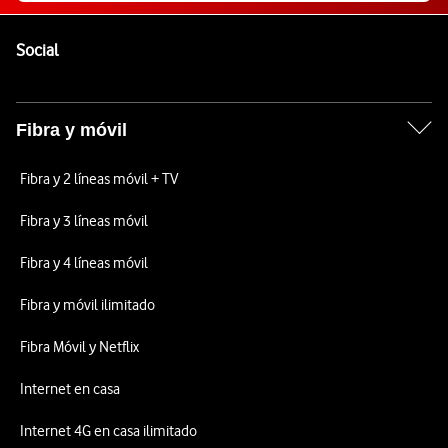
Pie de página de Vodafone
Enlaces a las redes sociales de Vodafone
Social
Fibra y móvil
Fibra y 2 líneas móvil + TV
Fibra y 3 líneas móvil
Fibra y 4 líneas móvil
Fibra y móvil ilimitado
Fibra Móvil y Netflix
Internet en casa
Internet 4G en casa ilimitado