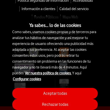
Política Seguridad de Información
Accesibilidad
Información a clientes
Calidad del servicio
Fondos Públicos
Mapa Web
Ya sabes... lo de las cookies
Como sabes, usamos cookies propias y de terceros para
© 2026 Vodafone España S.A.U.
analizar tus hábitos de navegación y así mejorar tu
Avda. América 115, 28042 Madrid
experiencia de usuario ofreciendo una publicidad más
adaptada a tus preferencia. Al aceptar las cookies
consientes estos usos, pero podrás retirar tu
consentimiento sin problema en las funciones de tu
navegador y no te llevará más de 4 minutos. Aquí
puedes
Ver nuestra política de cookies.
Y aquí
Configurar cookies
Aceptar todas
Rechazar todas