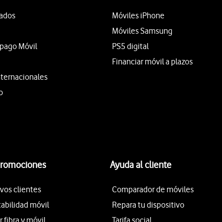
tados
Móviles iPhone
Móviles Samsung
epago Móvil
PS5 digital
Financiar móvil a plazos
nternacionales
o
promociones
Ayuda al cliente
vos clientes
Comparador de móviles
tabilidad móvil
Repara tu dispositivo
fibra y móvil
Tarifa social