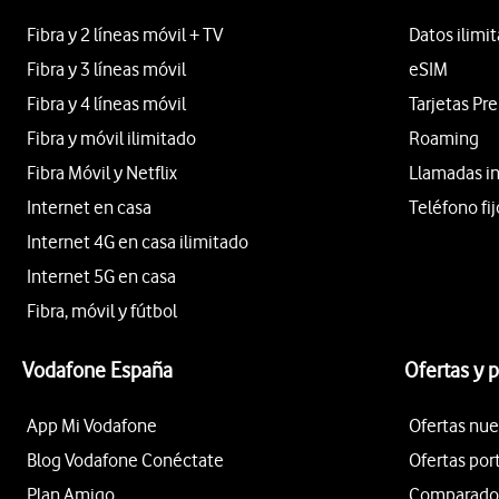
Fibra y 2 líneas móvil + TV
Datos ilimi
Fibra y 3 líneas móvil
eSIM
Fibra y 4 líneas móvil
Tarjetas Pr
Fibra y móvil ilimitado
Roaming
Fibra Móvil y Netflix
Llamadas i
Internet en casa
Teléfono fij
Internet 4G en casa ilimitado
Internet 5G en casa
Fibra, móvil y fútbol
Vodafone España
Ofertas y 
App Mi Vodafone
Ofertas nue
Blog Vodafone Conéctate
Ofertas por
Plan Amigo
Comparador 