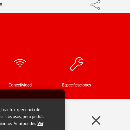
ón
Conectividad
Especificaciones
jorar tu experiencia de
s estos usos, pero podrás
 minutos. Aquí puedes
Ver