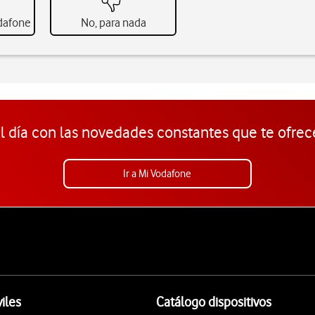
odafone
No, para nada
l día con las novedades constantes que te ofrec
Ir a Mi Vodafone
iles
Catálogo dispositivos