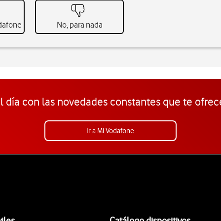
odafone
No, para nada
l día con las novedades constantes que te ofrec
Ir a Mi Vodafone
iles
Catálogo dispositivos