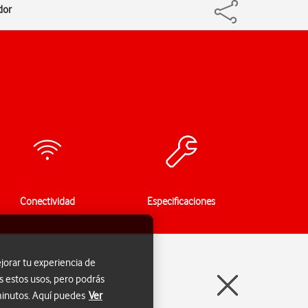
dor
Conectividad
Especificaciones
jorar tu experiencia de
s estos usos, pero podrás
 minutos. Aquí puedes
Ver