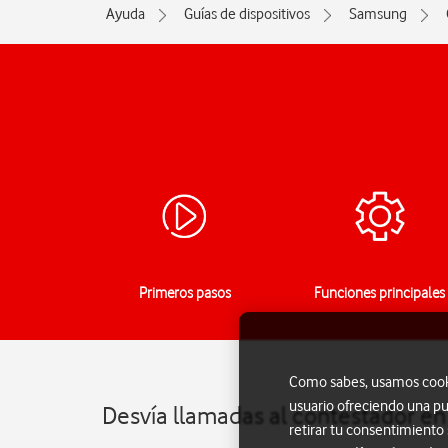
Ayuda
Guías de dispositivos
Samsung
Primeros pasos
Funciones principales
Como sabes, usamos cookie
usuario ofreciendo una pu
Desvía llamadas al contestador e
retirar tu consentimiento