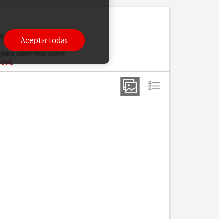
do estés ocupado, solo
Aceptar todas
 para saber más sobre
óvil
.