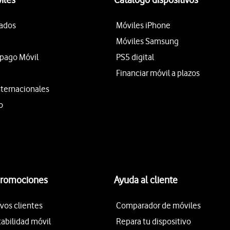
tados
Móviles iPhone
Móviles Samsung
epago Móvil
PS5 digital
Financiar móvil a plazos
nternacionales
o
promociones
Ayuda al cliente
vos clientes
Comparador de móviles
tabilidad móvil
Repara tu dispositivo