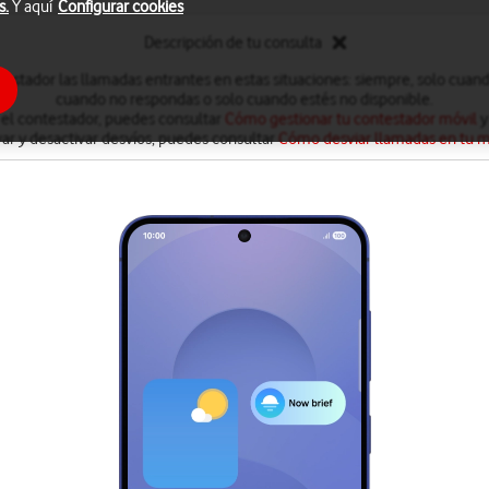
s.
Y aquí
Configurar cookies
Descripción de tu consulta
testador las llamadas entrantes en estas situaciones: siempre, solo cuan
cuando no respondas o solo cuando estés no disponible.
 el contestador, puedes consultar
Cómo gestionar tu contestador móvil
y
var y desactivar desvíos, puedes consultar
Cómo desviar llamadas en tu m