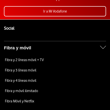
Ir a Mi Vodafone
Pie de página de Vodafone
Enlaces a las redes sociales de Vodafone
Social
Fibra y móvil
Fibra y 2 líneas móvil + TV
Fibra y 3 líneas móvil
Fibra y 4 líneas móvil
Fibra y móvil ilimitado
Fibra Móvil y Netflix