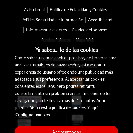
Aviso Legal
Política de Privacidad y Cookies
Política Seguridad de Información
Accesibilidad
Información a clientes
Calidad del servicio
Fondos Públicos
Mapa Web
Ya sabes... lo de las cookies
Como sabes, usamos cookies propias y de terceros para
© 2026 Vodafone España S.A.U.
analizar tus hábitos de navegación y así mejorar tu
Avda. América 115, 28042 Madrid
experiencia de usuario ofreciendo una publicidad más
adaptada a tus preferencia. Al aceptar las cookies
consientes estos usos, pero podrás retirar tu
consentimiento sin problema en las funciones de tu
navegador y no te llevará más de 4 minutos. Aquí
puedes
Ver nuestra política de cookies.
Y aquí
Configurar cookies
Aceptar todas