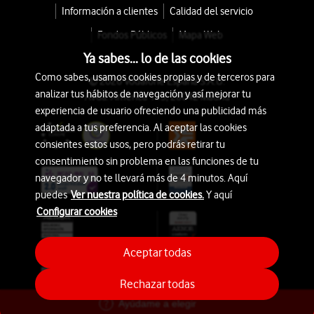
Información a clientes
Calidad del servicio
Fondos Públicos
Mapa Web
Ya sabes... lo de las cookies
Como sabes, usamos cookies propias y de terceros para
© 2026 Vodafone España S.A.U.
analizar tus hábitos de navegación y así mejorar tu
Avda. América 115, 28042 Madrid
experiencia de usuario ofreciendo una publicidad más
adaptada a tus preferencia. Al aceptar las cookies
consientes estos usos, pero podrás retirar tu
consentimiento sin problema en las funciones de tu
navegador y no te llevará más de 4 minutos. Aquí
puedes
Ver nuestra política de cookies.
Y aquí
Configurar cookies
Aceptar todas
Rechazar todas
Ayúdame a elegir