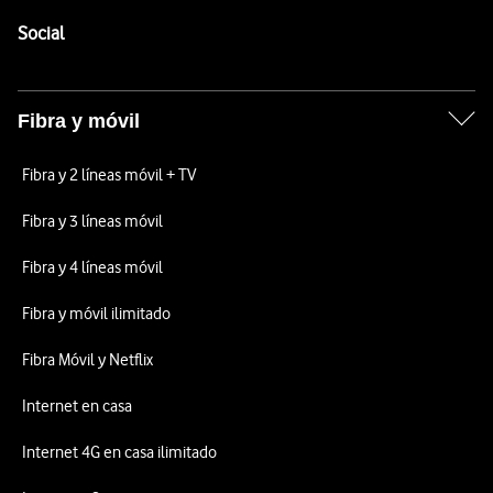
Pie de página de Vodafone
Enlaces a las redes sociales de Vodafone
Social
Fibra y móvil
Fibra y 2 líneas móvil + TV
Fibra y 3 líneas móvil
Fibra y 4 líneas móvil
Fibra y móvil ilimitado
Fibra Móvil y Netflix
Internet en casa
Internet 4G en casa ilimitado