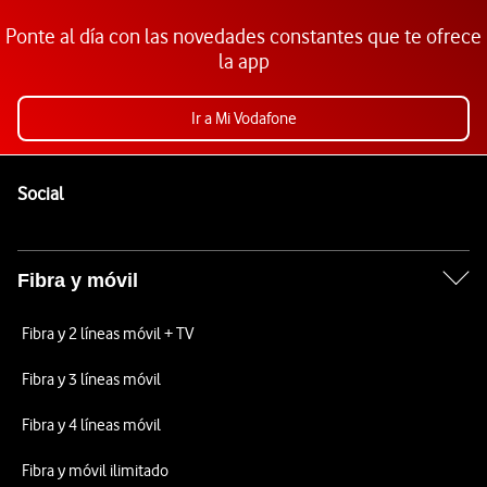
Ponte al día con las novedades constantes que te ofrece
la app
Ir a Mi Vodafone
Pie de página de Vodafone
Enlaces a las redes sociales de Vodafone
Social
Fibra y móvil
Fibra y 2 líneas móvil + TV
Fibra y 3 líneas móvil
Fibra y 4 líneas móvil
Fibra y móvil ilimitado