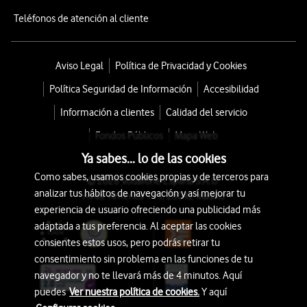
Teléfonos de atención al cliente
Aviso Legal
Política de Privacidad y Cookies
Política Seguridad de Información
Accesibilidad
Información a clientes
Calidad del servicio
Fondos Públicos
Mapa Web
Ya sabes... lo de las cookies
Como sabes, usamos cookies propias y de terceros para
© 2026 Vodafone España S.A.U.
analizar tus hábitos de navegación y así mejorar tu
Avda. América 115, 28042 Madrid
experiencia de usuario ofreciendo una publicidad más
adaptada a tus preferencia. Al aceptar las cookies
consientes estos usos, pero podrás retirar tu
consentimiento sin problema en las funciones de tu
navegador y no te llevará más de 4 minutos. Aquí
puedes
Ver nuestra política de cookies.
Y aquí