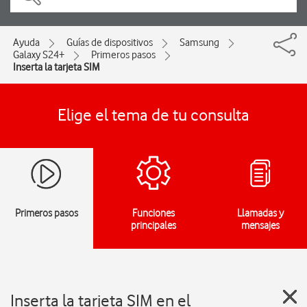
Ayuda
Guías de dispositivos
Samsung
Galaxy S24+
Primeros pasos
Inserta la tarjeta SIM
Elige el tema de tu consulta
Primeros pasos
Funciones
Llamadas y
principales
mensajes
Inserta la tarjeta SIM en el