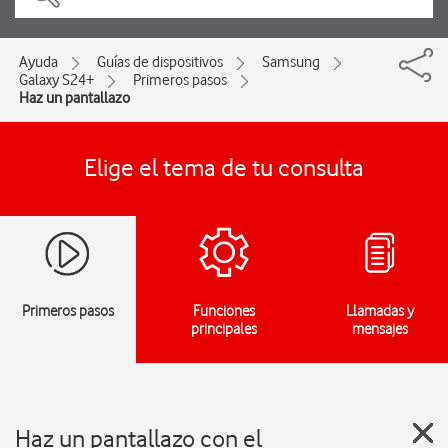
Ayuda
Guías de dispositivos
Samsung
Galaxy S24+
Primeros pasos
Haz un pantallazo
Elige el tema de tu consulta
Primeros pasos
Funciones
Llamadas y
principales
mensajes
Haz un pantallazo con el