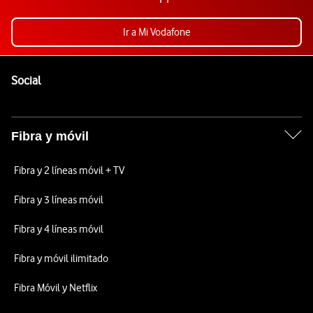
Ir a Mi Vodafone
Pie de página de Vodafone
Enlaces a las redes sociales de Vodafone
Social
Fibra y móvil
Fibra y 2 líneas móvil + TV
Fibra y 3 líneas móvil
Fibra y 4 líneas móvil
Fibra y móvil ilimitado
Fibra Móvil y Netflix