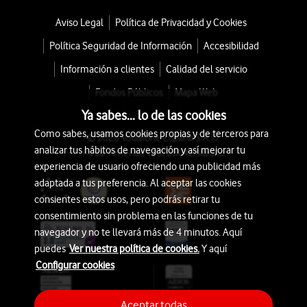
Aviso Legal
Política de Privacidad y Cookies
Política Seguridad de Información
Accesibilidad
Información a clientes
Calidad del servicio
Fondos Públicos
Mapa Web
Ya sabes... lo de las cookies
Como sabes, usamos cookies propias y de terceros para
© 2026 Vodafone España S.A.U.
analizar tus hábitos de navegación y así mejorar tu
Avda. América 115, 28042 Madrid
experiencia de usuario ofreciendo una publicidad más
adaptada a tus preferencia. Al aceptar las cookies
consientes estos usos, pero podrás retirar tu
consentimiento sin problema en las funciones de tu
navegador y no te llevará más de 4 minutos. Aquí
puedes
Ver nuestra política de cookies.
Y aquí
Configurar cookies
Aceptar todas