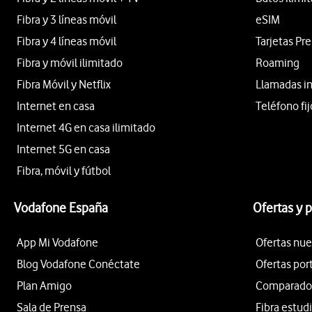
Fibra y 3 líneas móvil
eSIM
Fibra y 4 líneas móvil
Tarjetas Pr
Fibra y móvil ilimitado
Roaming
Fibra Móvil y Netflix
Llamadas i
Internet en casa
Teléfono fij
Internet 4G en casa ilimitado
Internet 5G en casa
Fibra, móvil y fútbol
Vodafone España
Ofertas y 
App Mi Vodafone
Ofertas nue
Blog Vodafone Conéctate
Ofertas por
Plan Amigo
Comparador 
Sala de Prensa
Fibra estud