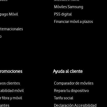
Móviles Samsung
epago Móvil
PS5 digital
Financiar móvil a plazos
nternacionales
o
promociones
Ayuda al cliente
vos clientes
Comparador de móviles
tabilidad móvil
Repara tu dispositivo
fibra y móvil
Tarifa social
iantes
Declaración Accesibilidad