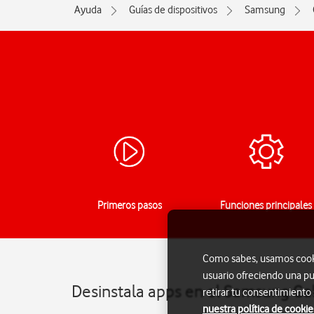
Ayuda
Guías de dispositivos
Samsung
Primeros pasos
Funciones principales
Como sabes, usamos cookie
usuario ofreciendo una pu
Desinstala apps en el Samsung Ga
retirar tu consentimiento
nuestra política de cookie