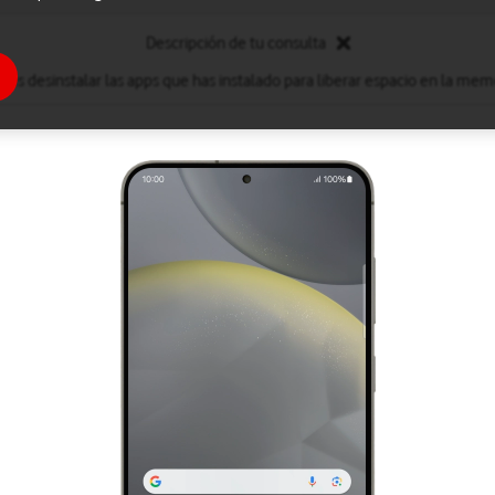
Descripción de tu consulta
des desinstalar las apps que has instalado para liberar espacio en la memo