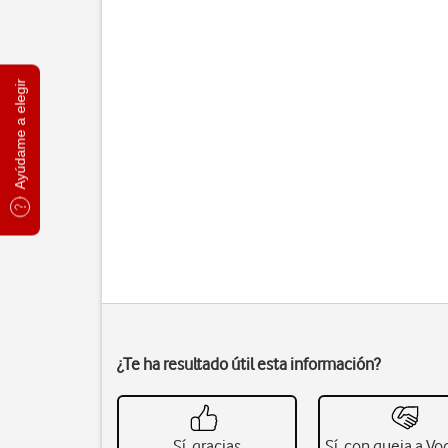
Ayúdame a elegir
¿Te ha resultado útil esta información?
Sí, gracias
Sí, con queja a V