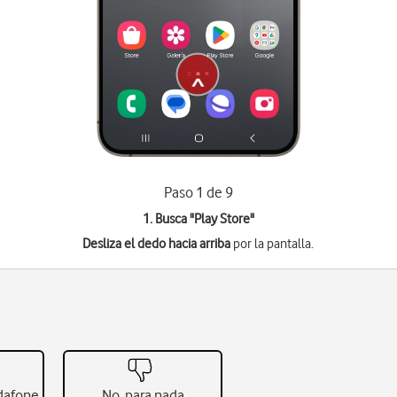
Paso 1 de 9
1. Busca "
Play Store
"
Desliza el dedo hacia arriba
por la pantalla.
odafone
No, para nada