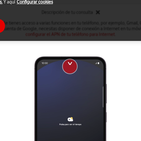
s.
Y aquí
Configurar cookies
Descripción de tu consulta
le tienes acceso a varias funciones en tu teléfono, por ejemplo, Gmail,
a cuenta de Google, necesitas disponer de conexión a Internet en tu móvil
configurar el APN de tu teléfono para Internet
.