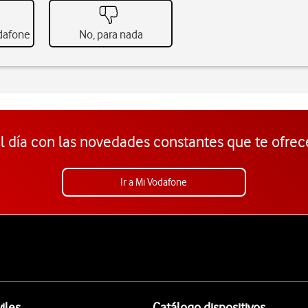
odafone
No, para nada
l día con las novedades constantes que te ofrec
Ir a Mi Vodafone
iles
Catálogo dispositivos