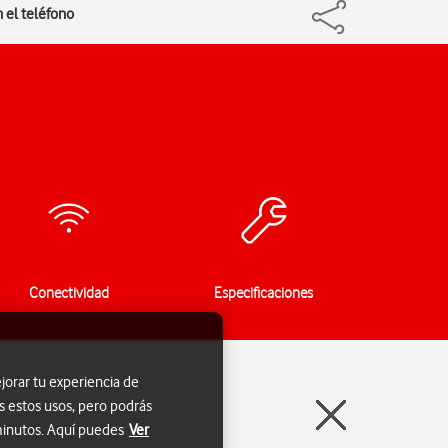
 el teléfono
Conectividad
Especificaciones
jorar tu experiencia de
s estos usos, pero podrás
 minutos. Aquí puedes
Ver