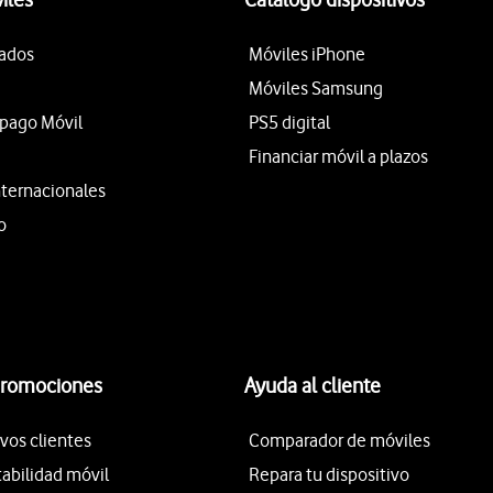
tados
Móviles iPhone
Móviles Samsung
epago Móvil
PS5 digital
Financiar móvil a plazos
nternacionales
o
promociones
Ayuda al cliente
vos clientes
Comparador de móviles
tabilidad móvil
Repara tu dispositivo