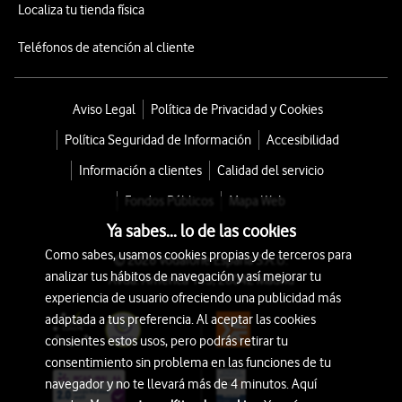
Localiza tu tienda física
Teléfonos de atención al cliente
Aviso Legal
Política de Privacidad y Cookies
Política Seguridad de Información
Accesibilidad
Información a clientes
Calidad del servicio
Fondos Públicos
Mapa Web
Ya sabes... lo de las cookies
Como sabes, usamos cookies propias y de terceros para
© 2026 Vodafone España S.A.U.
analizar tus hábitos de navegación y así mejorar tu
Avda. América 115, 28042 Madrid
experiencia de usuario ofreciendo una publicidad más
adaptada a tus preferencia. Al aceptar las cookies
consientes estos usos, pero podrás retirar tu
consentimiento sin problema en las funciones de tu
navegador y no te llevará más de 4 minutos. Aquí