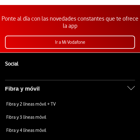
Ponte al día con las novedades constantes que te ofrece
la app
Ir a Mi Vodafone
Pie de página de Vodafone
Enlaces a las redes sociales de Vodafone
Social
Fibra y móvil
Fibra y 2 líneas móvil + TV
Fibra y 3 líneas móvil
Fibra y 4 líneas móvil