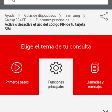
Ayuda
Guías de dispositivos
Samsung
Galaxy S24 FE
Funciones principales
Activa o desactiva el uso del código PIN de tu tarjeta
SIM
Elige el tema de tu consulta
Primeros pasos
Funciones
Llamadas y
principales
mensajes