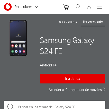
Menu nave
Ir a la pagina principal de vodafone.es
Menu navegación Segmento
Particulares
Abrir buscador. Abre
Abre e
Autónomos
Ya soy cliente
No soy cliente
Pymes
Samsung Galaxy
Grandes empresas
y AA.PP.
S24 FE
Android 14
Ir a tienda
Acceder al Comparador de móviles