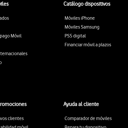
iles
Catálogo dispositivos
tados
Móviles iPhone
Móviles Samsung
epago Móvil
PS5 digital
Financiar móvil a plazos
nternacionales
o
promociones
Ayuda al cliente
vos clientes
Comparador de móviles
tabilidad móvil
Repara tu dispositivo