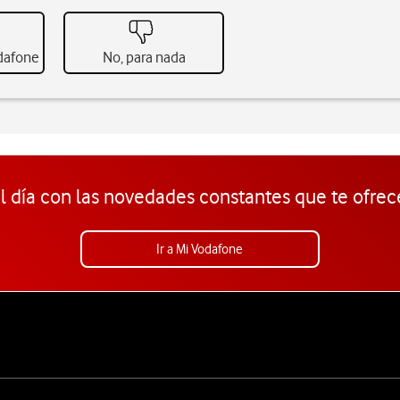
odafone
No, para nada
l día con las novedades constantes que te ofrec
Ir a Mi Vodafone