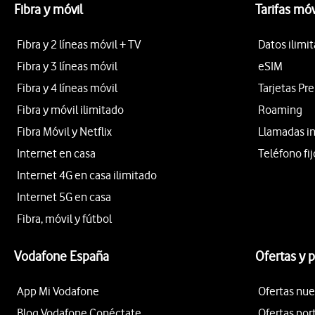
Fibra y móvil
Tarifas móv
Fibra y 2 líneas móvil + TV
Datos ilimi
Fibra y 3 líneas móvil
eSIM
Fibra y 4 líneas móvil
Tarjetas Pr
Fibra y móvil ilimitado
Roaming
Fibra Móvil y Netflix
Llamadas i
Internet en casa
Teléfono fij
Internet 4G en casa ilimitado
Internet 5G en casa
Fibra, móvil y fútbol
Vodafone España
Ofertas y 
App Mi Vodafone
Ofertas nue
Blog Vodafone Conéctate
Ofertas por