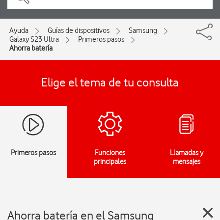
Ayuda
Guías de dispositivos
Samsung
Galaxy S23 Ultra
Primeros pasos
Ahorra batería
Elige el tema de tu consulta
Primeros pasos
Funciones
Llamadas y
principales
mensajes
Ahorra batería en el Samsung