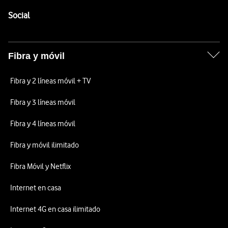
Pie de página de Vodafone
Enlaces a las redes sociales de Vodafone
Social
Fibra y móvil
Fibra y 2 líneas móvil + TV
Fibra y 3 líneas móvil
Fibra y 4 líneas móvil
Fibra y móvil ilimitado
Fibra Móvil y Netflix
Internet en casa
Internet 4G en casa ilimitado