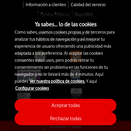
Información a clientes
Calidad del servicio
Fondos Públicos
Mapa Web
Ya sabes... lo de las cookies
Como sabes, usamos cookies propias y de terceros para
© 2026 Vodafone España S.A.U.
analizar tus hábitos de navegación y así mejorar tu
Avda. América 115, 28042 Madrid
experiencia de usuario ofreciendo una publicidad más
adaptada a tus preferencia. Al aceptar las cookies
consientes estos usos, pero podrás retirar tu
consentimiento sin problema en las funciones de tu
navegador y no te llevará más de 4 minutos. Aquí
puedes
Ver nuestra política de cookies.
Y aquí
Configurar cookies
Aceptar todas
Rechazar todas
Ayúdame a elegir