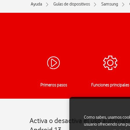
Ayuda
Guías de dispositivos
Samsung
Primeros pasos
Funciones principales
Como sabes, usamos cookie
Activa o desactiva el uso automát
usuario ofreciendo una pu
Android 13