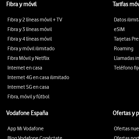
Fibra y móvil
Tarifas móv
Fibra y 2 líneas móvil + TV
Datos ilimi
Fibra y 3 líneas móvil
eSIM
Fibra y 4 líneas móvil
Tarjetas Pr
Fibra y móvil ilimitado
Roaming
Fibra Móvil y Netflix
Llamadas i
Internet en casa
Teléfono fij
Internet 4G en casa ilimitado
Internet 5G en casa
Fibra, móvil y fútbol
Vodafone España
Ofertas y 
App Mi Vodafone
Ofertas nue
Blog Vodafone Conéctate
Ofertas por