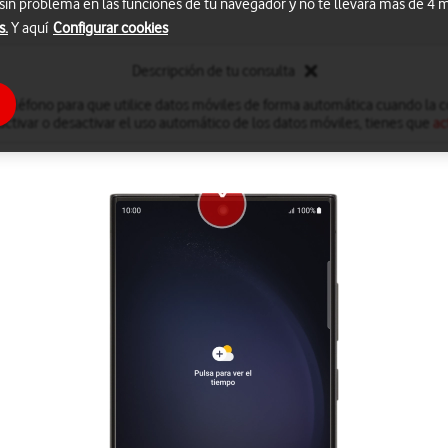
 sin problema en las funciones de tu navegador y no te llevará más de 4
s.
Y aquí
Configurar cookies
Descripción de tu consulta
 teléfono para que utilice datos móviles de forma automática cuando la co
 activar o desactivar el uso automático de los datos móviles, tienes que
ac