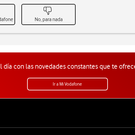
odafone
No, para nada
l día con las novedades constantes que te ofrec
Ir a Mi Vodafone