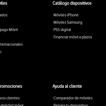
iles
Catálogo dispositivos
tados
Móviles iPhone
Móviles Samsung
epago Móvil
PS5 digital
Financiar móvil a plazos
nternacionales
o
promociones
Ayuda al cliente
vos clientes
Comparador de móviles
tabilidad móvil
Repara tu dispositivo