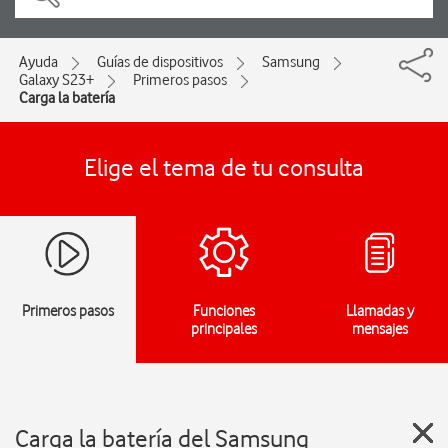
Ayuda
Guías de dispositivos
Samsung
Galaxy S23+
Primeros pasos
Carga la batería
Elige el tema de tu consulta
Primeros pasos
Funciones
Llamadas y
principales
mensajes
Carga la batería del Samsung