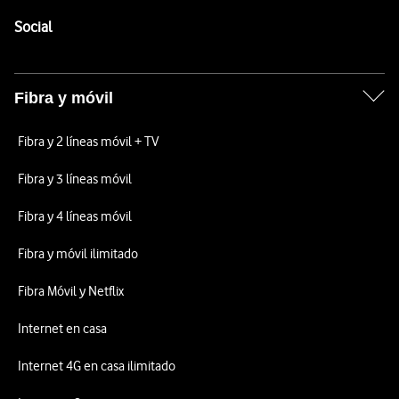
Pie de página de Vodafone
Enlaces a las redes sociales de Vodafone
Social
Fibra y móvil
Fibra y 2 líneas móvil + TV
Fibra y 3 líneas móvil
Fibra y 4 líneas móvil
Fibra y móvil ilimitado
Fibra Móvil y Netflix
Internet en casa
Internet 4G en casa ilimitado