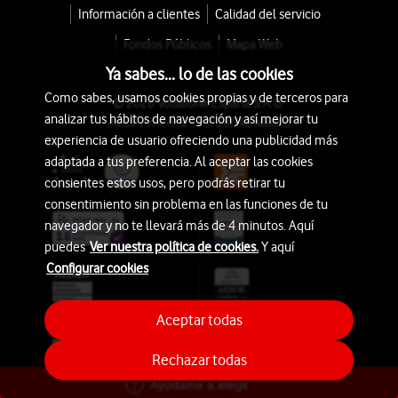
Información a clientes
Calidad del servicio
Fondos Públicos
Mapa Web
Ya sabes... lo de las cookies
Como sabes, usamos cookies propias y de terceros para
© 2026 Vodafone España S.A.U.
analizar tus hábitos de navegación y así mejorar tu
Avda. América 115, 28042 Madrid
experiencia de usuario ofreciendo una publicidad más
adaptada a tus preferencia. Al aceptar las cookies
consientes estos usos, pero podrás retirar tu
consentimiento sin problema en las funciones de tu
navegador y no te llevará más de 4 minutos. Aquí
puedes
Ver nuestra política de cookies.
Y aquí
Configurar cookies
Aceptar todas
Rechazar todas
Ayúdame a elegir