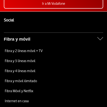
Ir a Mi Vodafone
Pie de página de Vodafone
Enlaces a las redes sociales de Vodafone
Social
Fibra y móvil
Fibra y 2 líneas móvil + TV
Fibra y 3 líneas móvil
Fibra y 4 líneas móvil
Fibra y móvil ilimitado
Fibra Móvil y Netflix
Internet en casa