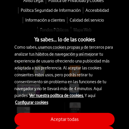
Aviso Legal
Política de Privacidad y Cookies
Política Seguridad de Información
Accesibilidad
Información a clientes
Calidad del servicio
Fondos Públicos
Mapa Web
Ya sabes... lo de las cookies
Como sabes, usamos cookies propias y de terceros para
© 2026 Vodafone España S.A.U.
analizar tus hábitos de navegación y así mejorar tu
Avda. América 115, 28042 Madrid
experiencia de usuario ofreciendo una publicidad más
adaptada a tus preferencia. Al aceptar las cookies
consientes estos usos, pero podrás retirar tu
consentimiento sin problema en las funciones de tu
navegador y no te llevará más de 4 minutos. Aquí
puedes
Ver nuestra política de cookies.
Y aquí
Configurar cookies
Aceptar todas