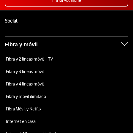
Ir a Mi Vodafone
Pie de página de Vodafone
Enlaces a las redes sociales de Vodafone
Social
Fibra y móvil
Fibra y 2 líneas móvil + TV
Fibra y 3 líneas móvil
Fibra y 4 líneas móvil
Fibra y móvil ilimitado
Fibra Móvil y Netflix
Internet en casa