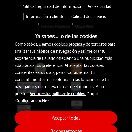
Política Seguridad de Información
Accesibilidad
Información a clientes
Calidad del servicio
Fondos Públicos
Mapa Web
Ya sabes... lo de las cookies
Como sabes, usamos cookies propias y de terceros para
© 2026 Vodafone España S.A.U.
analizar tus hábitos de navegación y así mejorar tu
Avda. América 115, 28042 Madrid
experiencia de usuario ofreciendo una publicidad más
adaptada a tus preferencia. Al aceptar las cookies
consientes estos usos, pero podrás retirar tu
consentimiento sin problema en las funciones de tu
navegador y no te llevará más de 4 minutos. Aquí
puedes
Ver nuestra política de cookies.
Y aquí
Configurar cookies
Aceptar todas
Rechazar todas