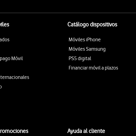
iles
Catálogo dispositivos
tados
Móviles iPhone
Móviles Samsung
epago Móvil
PS5 digital
Financiar móvil a plazos
nternacionales
o
promociones
Ayuda al cliente