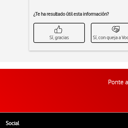
¿Te ha resultado útil esta información?
Sí, gracias
Sí, con queja a V
Ponte a
Pie de página de Vodafone
Enlaces a las redes sociales de Vodafone
Social