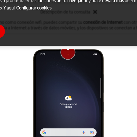
 sin problema en las funciones de tu navegador y no te llevará más de 4
s.
Y aquí
Configurar cookies
Descripción de tu consulta
fono como conexión wifi, puedes compartir su
conexión de Internet
con otro
cta a Internet a través de datos móviles, y los dispositivos se conectan a t