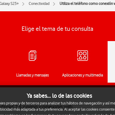
Galaxy S23+
Conectividad
Utiliza el teléfono como conexión w
Elige el tema de tu consulta
Llamadas y mensajes
Aplicaciones y multimedia
Ya sabes... lo de las cookies
s propias y de terceros para analizar tus hábitos de navegación y así me
droid 13 como conexión wifi
blicidad más adaptada a tus preferencia. Al aceptar las cookies consiente