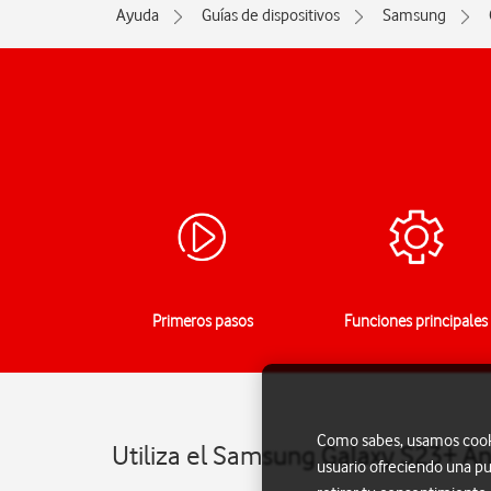
Ayuda
Guías de dispositivos
Samsung
Primeros pasos
Funciones principales
Como sabes, usamos cookie
Utiliza el Samsung Galaxy S23+ An
usuario ofreciendo una pu