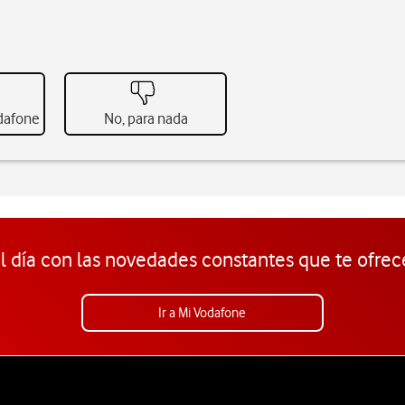
odafone
No, para nada
l día con las novedades constantes que te ofrec
Ir a Mi Vodafone