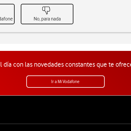
odafone
No, para nada
l día con las novedades constantes que te ofrec
Ir a Mi Vodafone