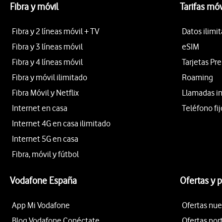
Fibra y móvil
Tarifas móv
Fibra y 2 líneas móvil + TV
Datos ilimi
Fibra y 3 líneas móvil
eSIM
Fibra y 4 líneas móvil
Tarjetas Pr
Fibra y móvil ilimitado
Roaming
Fibra Móvil y Netflix
Llamadas i
Internet en casa
Teléfono fij
Internet 4G en casa ilimitado
Internet 5G en casa
Fibra, móvil y fútbol
Vodafone España
Ofertas y 
App Mi Vodafone
Ofertas nue
Blog Vodafone Conéctate
Ofertas por