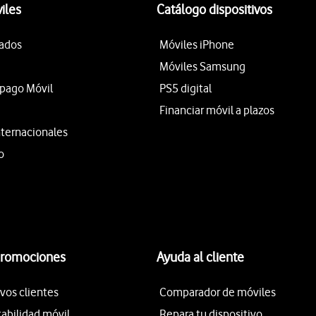
iles
Catálogo dispositivos
tados
Móviles iPhone
Móviles Samsung
epago Móvil
PS5 digital
Financiar móvil a plazos
nternacionales
o
promociones
Ayuda al cliente
vos clientes
Comparador de móviles
tabilidad móvil
Repara tu dispositivo