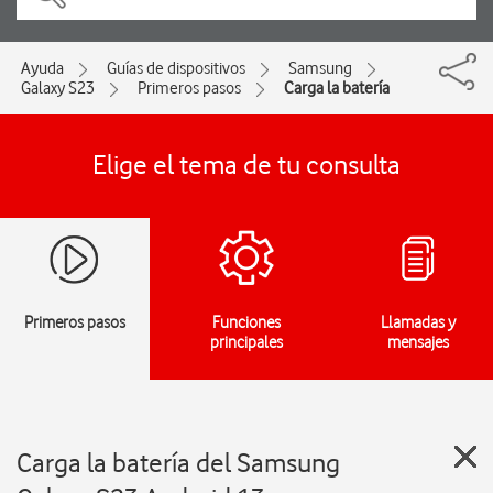
Ayuda
Guías de dispositivos
Samsung
Galaxy S23
Primeros pasos
Carga la batería
Elige el tema de tu consulta
Primeros pasos
Funciones
Llamadas y
principales
mensajes
Carga la batería del Samsung