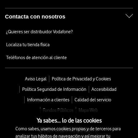
Contacta con nosotros
¿Quieres ser distribuidor Vodafone?
Localiza tu tienda física
Teléfonos de atención al cliente
Aviso Legal
Política de Privacidad y Cookies
Política Seguridad de Información
Accesibilidad
Información a clientes
Calidad del servicio
Fondos Públicos
Mapa Web
Ya sabes... lo de las cookies
Como sabes, usamos cookies propias y de terceros para
© 2026 Vodafone España S.A.U.
analizar tus hábitos de navegación y así mejorar tu
Avda. América 115, 28042 Madrid