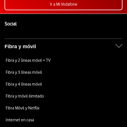
Ir a Mi Vodafone
Pie de página de Vodafone
Enlaces a las redes sociales de Vodafone
Social
Fibra y móvil
Fibra y 2 líneas móvil + TV
Fibra y 3 líneas móvil
Fibra y 4 líneas móvil
Fibra y móvil ilimitado
Fibra Móvil y Netflix
Internet en casa