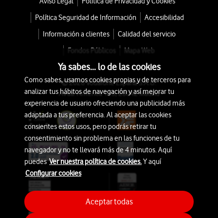
Aviso Legal
Política de Privacidad y Cookies
Política Seguridad de Información
Accesibilidad
Información a clientes
Calidad del servicio
Fondos Públicos
Mapa Web
Ya sabes... lo de las cookies
Como sabes, usamos cookies propias y de terceros para
© 2026 Vodafone España S.A.U.
analizar tus hábitos de navegación y así mejorar tu
Avda. América 115, 28042 Madrid
experiencia de usuario ofreciendo una publicidad más
adaptada a tus preferencia. Al aceptar las cookies
consientes estos usos, pero podrás retirar tu
consentimiento sin problema en las funciones de tu
navegador y no te llevará más de 4 minutos. Aquí
puedes
Ver nuestra política de cookies.
Y aquí
Configurar cookies
Aceptar todas