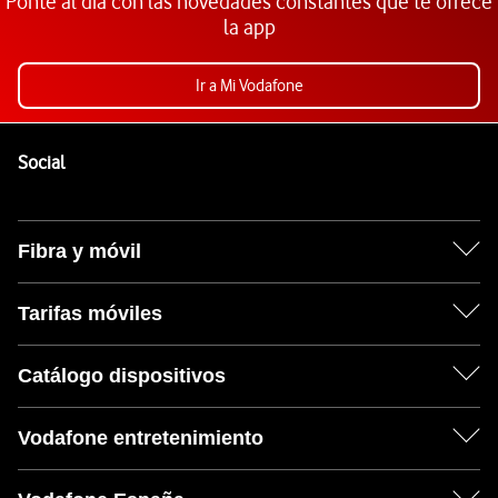
Ponte al día con las novedades constantes que te ofrece
la app
Ir a Mi Vodafone
Pie de página de Vodafone
Enlaces a las redes sociales de Vodafone
Social
Fibra y móvil
Tarifas móviles
Catálogo dispositivos
Vodafone entretenimiento