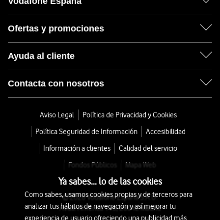
Vodafone España
Ofertas y promociones
Ayuda al cliente
Contacta con nosotros
Aviso Legal
Política de Privacidad y Cookies
Política Seguridad de Información
Accesibilidad
Información a clientes
Calidad del servicio
Fondos Públicos
Mapa Web
Ya sabes... lo de las cookies
Como sabes, usamos cookies propias y de terceros para
© 2026 Vodafone España S.A.U.
analizar tus hábitos de navegación y así mejorar tu
Avda. América 115, 28042 Madrid
experiencia de usuario ofreciendo una publicidad más