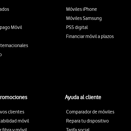
tados
Móviles iPhone
Móviles Samsung
epago Móvil
PS5 digital
Financiar móvil a plazos
nternacionales
o
promociones
Ayuda al cliente
vos clientes
Comparador de móviles
tabilidad móvil
Repara tu dispositivo
fibra y móvil
Tarifa social