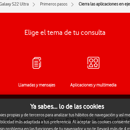
Galaxy S22 Ultra
Primeros pasos
Cierra las aplicaciones en ej
Elige el tema de tu consulta
Llamadas y mensajes
Aplicaciones y multimedia
Ya sabes... lo de las cookies
s propias y de terceros para analizar tus hábitos de navegación y así me
ión del Samsung Galaxy S22 Ultra Android 12.
blicidad más adaptada a tus preferencia. Al aceptar las cookies consiente
 sin problema en las funciones de tu navegador y no te llevará más de 4