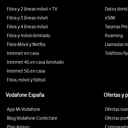
Fibra y 2 líneas móvil + TV
Datos ilimi
Fibra y 3 líneas móvil
eSIM
Fibra y 4 líneas móvil
Tarjetas Pr
Fibra y móvil ilimitado
Roaming
Fibra Móvil y Netflix
Llamadas i
Internet en casa
Teléfono fij
Internet 4G en casa ilimitado
Internet 5G en casa
Fibra, móvil y fútbol
Vodafone España
Ofertas y 
App Mi Vodafone
Ofertas nue
Blog Vodafone Conéctate
Ofertas por
Plan Amigo
Comparador 