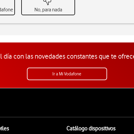
odafone
No, para nada
l día con las novedades constantes que te ofrec
Ir a Mi Vodafone
iles
Catálogo dispositivos