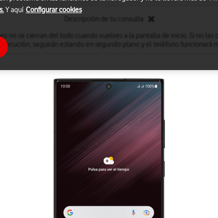
s.
Y aquí
Configurar cookies
Descripción de tu consulta
s no se cierran del todo cuando vuelves a la pantalla de inicio. Si no las ci
 ejecución, seguirán estando en segundo plano y el teléfono funcionará