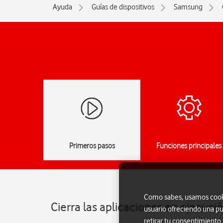
Ayuda
Guías de dispositivos
Samsung
Primeros pasos
Funciones principales
Como sabes, usamos cookie
Cierra las aplicaciones en ejecuc
usuario ofreciendo una pu
retirar tu consentimiento