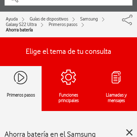
Ayuda
Guías de dispositivos
Samsung
Galaxy S22 Ultra
Primeros pasos
Ahorra batería
Elige el tema de tu consulta
Primeros pasos
Funciones
Llamadas y
principales
mensajes
Ahorra batería en el Samsung