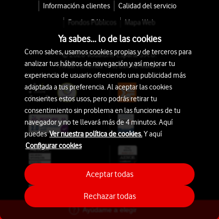
Información a clientes
Calidad del servicio
Fondos Públicos
Mapa Web
Ya sabes... lo de las cookies
Como sabes, usamos cookies propias y de terceros para
© 2026 Vodafone España S.A.U.
analizar tus hábitos de navegación y así mejorar tu
Avda. América 115, 28042 Madrid
experiencia de usuario ofreciendo una publicidad más
adaptada a tus preferencia. Al aceptar las cookies
consientes estos usos, pero podrás retirar tu
consentimiento sin problema en las funciones de tu
navegador y no te llevará más de 4 minutos. Aquí
puedes
Ver nuestra política de cookies.
Y aquí
Configurar cookies
Aceptar todas
Rechazar todas
Ayúdame a elegir