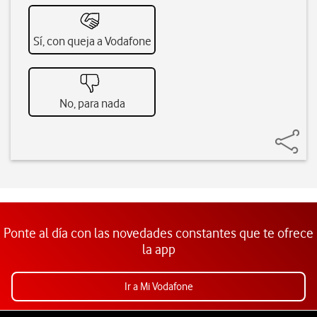
Sí, con queja a Vodafone
No, para nada
Ponte al día con las novedades constantes que te ofrece
la app
Ir a Mi Vodafone
Pie de página de Vodafone