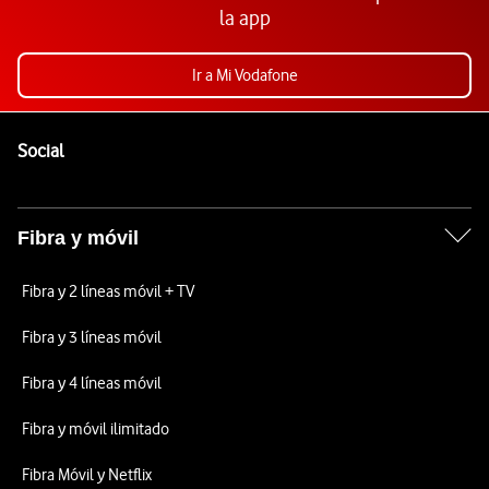
la app
Ir a Mi Vodafone
Pie de página de Vodafone
Enlaces a las redes sociales de Vodafone
Social
Fibra y móvil
Fibra y 2 líneas móvil + TV
Fibra y 3 líneas móvil
Fibra y 4 líneas móvil
Fibra y móvil ilimitado
Fibra Móvil y Netflix