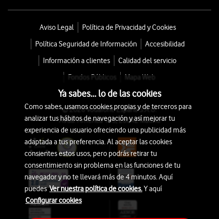
Aviso Legal
Política de Privacidad y Cookies
Política Seguridad de Información
Accesibilidad
Información a clientes
Calidad del servicio
Fondos Públicos
Mapa Web
Ya sabes... lo de las cookies
Como sabes, usamos cookies propias y de terceros para
© 2026 Vodafone España S.A.U.
analizar tus hábitos de navegación y así mejorar tu
Avda. América 115, 28042 Madrid
experiencia de usuario ofreciendo una publicidad más
adaptada a tus preferencia. Al aceptar las cookies
consientes estos usos, pero podrás retirar tu
consentimiento sin problema en las funciones de tu
navegador y no te llevará más de 4 minutos. Aquí
puedes
Ver nuestra política de cookies.
Y aquí
Configurar cookies