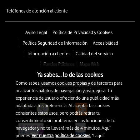
Teléfonos de atención al cliente
Aviso Legal
Política de Privacidad y Cookies
Política Seguridad de Información
Accesibilidad
Información a clientes
Calidad del servicio
Fondos Públicos
Mapa Web
Ya sabes... lo de las cookies
Como sabes, usamos cookies propias y de terceros para
© 2026 Vodafone España S.A.U.
analizar tus hábitos de navegación y así mejorar tu
Avda. América 115, 28042 Madrid
experiencia de usuario ofreciendo una publicidad más
adaptada a tus preferencia. Al aceptar las cookies
consientes estos usos, pero podrás retirar tu
consentimiento sin problema en las funciones de tu
navegador y no te llevará más de 4 minutos. Aquí
puedes
Ver nuestra política de cookies.
Y aquí