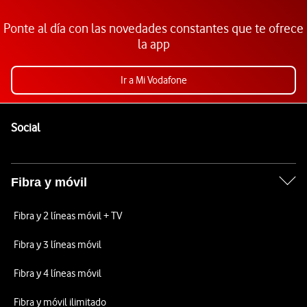
Ponte al día con las novedades constantes que te ofrece
la app
Ir a Mi Vodafone
Pie de página de Vodafone
Enlaces a las redes sociales de Vodafone
Social
Fibra y móvil
Fibra y 2 líneas móvil + TV
Fibra y 3 líneas móvil
Fibra y 4 líneas móvil
Fibra y móvil ilimitado