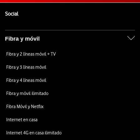
Pie de página de Vodafone
Enlaces a las redes sociales de Vodafone
Social
Fibra y móvil
Fibra y 2 líneas móvil + TV
Fibra y 3 líneas móvil
Fibra y 4 líneas móvil
Fibra y móvil ilimitado
Fibra Móvil y Netflix
Internet en casa
Internet 4G en casa ilimitado