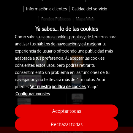
Información a clientes
Calidad del servicio
Fondos Públicos
Mapa Web
Ya sabes... lo de las cookies
Como sabes, usamos cookies propias y de terceros para
© 2026 Vodafone España S.A.U.
analizar tus hábitos de navegación y así mejorar tu
Avda. América 115, 28042 Madrid
experiencia de usuario ofreciendo una publicidad más
adaptada a tus preferencia. Al aceptar las cookies
consientes estos usos, pero podrás retirar tu
consentimiento sin problema en las funciones de tu
navegador y no te llevará más de 4 minutos. Aquí
puedes
Ver nuestra política de cookies.
Y aquí
Configurar cookies
Aceptar todas
Rechazar todas
Ayúdame a elegir