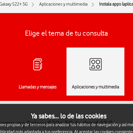
Galaxy S22+ 5G
Aplicaciones y multimedia
Instala apps (apli
Elige el tema de tu consulta
Llamadas y mensajes
Aplicaciones y multimedia
Ya sabes... lo de las cookies
l Samsung Galaxy S22+ 5G Android 12.0
s propias y de terceros para analizar tus hábitos de navegación y así me
blicidad más adaptada a tus preferencia. Al aceptar las cookies consiente