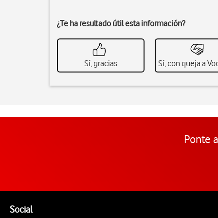
¿Te ha resultado útil esta información?
Sí, gracias
Sí, con queja a V
Ponte a
Pie de página de Vodafone
Enlaces a las redes sociales de Vodafone
Social