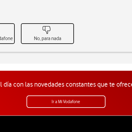
odafone
No, para nada
l día con las novedades constantes que te ofrec
Ir a Mi Vodafone