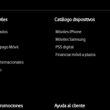
iles
Catálogo dispositivos
tados
Móviles iPhone
Móviles Samsung
epago Móvil
PS5 digital
Financiar móvil a plazos
nternacionales
o
promociones
Ayuda al cliente