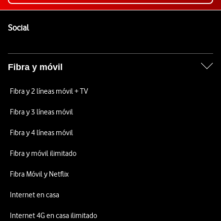
Pie de página de Vodafone
Enlaces a las redes sociales de Vodafone
Social
Fibra y móvil
Fibra y 2 líneas móvil + TV
Fibra y 3 líneas móvil
Fibra y 4 líneas móvil
Fibra y móvil ilimitado
Fibra Móvil y Netflix
Internet en casa
Internet 4G en casa ilimitado