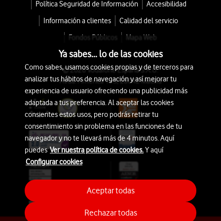
Política Seguridad de Información
Accesibilidad
Información a clientes
Calidad del servicio
Fondos Públicos
Mapa Web
Ya sabes... lo de las cookies
Como sabes, usamos cookies propias y de terceros para
© 2026 Vodafone España S.A.U.
analizar tus hábitos de navegación y así mejorar tu
Avda. América 115, 28042 Madrid
experiencia de usuario ofreciendo una publicidad más
adaptada a tus preferencia. Al aceptar las cookies
consientes estos usos, pero podrás retirar tu
consentimiento sin problema en las funciones de tu
navegador y no te llevará más de 4 minutos. Aquí
puedes
Ver nuestra política de cookies.
Y aquí
Configurar cookies
Aceptar todas
Rechazar todas