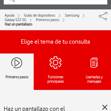
Ayuda
Guías de dispositivos
Samsung
Galaxy S22 5G
Primeros pasos
Haz un pantallazo
Elige el tema de tu consulta
Primeros pasos
Funciones
Llamadas y
principales
mensajes
Haz un pantallazo con el