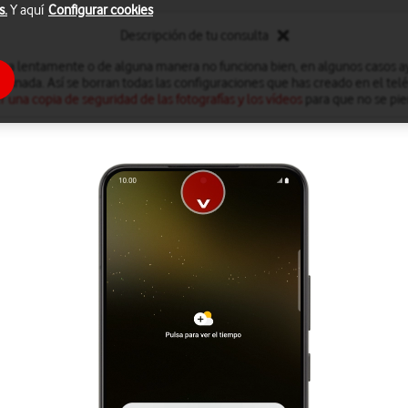
s.
Y aquí
Configurar cookies
Descripción de tu consulta
iona lentamente o de alguna manera no funciona bien, en algunos casos ay
minada. Así se borran todas las configuraciones que has creado en el te
r una copia de seguridad de las fotografías y los vídeos
para que no se pie