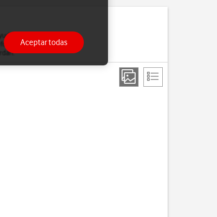
uda el restablecer la
Aceptar todas
léfono. Es recomendable
rdan.