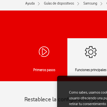
Ayuda
Guías de dispositivos
Samsung
Primeros pasos
Funciones principales
Como sabes, usamos cookie
Restablece la configuración pred
usuario ofreciendo una pu
retirar tu consentimiento