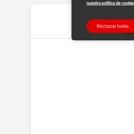
nuestra política de cookie
Si el teléfono reacc
Rechazar todas
configuración predeter
hace