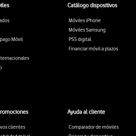
iles
Catálogo dispositivos
tados
Móviles iPhone
Móviles Samsung
epago Móvil
PS5 digital
Financiar móvil a plazos
nternacionales
o
promociones
Ayuda al cliente
vos clientes
Comparador de móviles