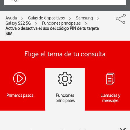
Ayuda
Guías de dispositivos
Samsung
Galaxy S22 5G
Funciones principales
Activa o desactiva el uso del código PIN de tu tarjeta
SIM
Elige el tema de tu consulta
Primeros pasos
Funciones
Llamadas y
principales
mensajes