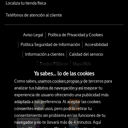
Localiza tu tienda física
Teléfonos de atención al cliente
Aviso Legal
Política de Privacidad y Cookies
Política Seguridad de Información
Accesibilidad
Información a clientes
Calidad del servicio
Fondos Públicos
Mapa Web
Ya sabes... lo de las cookies
Como sabes, usamos cookies propias y de terceros para
© 2026 Vodafone España S.A.U.
analizar tus hábitos de navegación y así mejorar tu
Avda. América 115, 28042 Madrid
experiencia de usuario ofreciendo una publicidad más
adaptada a tus preferencia. Al aceptar las cookies
consientes estos usos, pero podrás retirar tu
consentimiento sin problema en las funciones de tu
navegador y no te llevará más de 4 minutos. Aquí