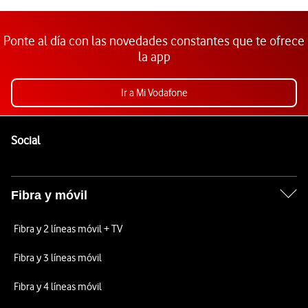
Ponte al día con las novedades constantes que te ofrece
la app
Ir a Mi Vodafone
Pie de página de Vodafone
Enlaces a las redes sociales de Vodafone
Social
Fibra y móvil
Fibra y 2 líneas móvil + TV
Fibra y 3 líneas móvil
Fibra y 4 líneas móvil