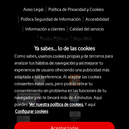
Aviso Legal
Política de Privacidad y Cookies
Política Seguridad de Información
Accesibilidad
Información a clientes
Calidad del servicio
Fondos Públicos
Mapa Web
Ya sabes... lo de las cookies
Como sabes, usamos cookies propias y de terceros para
© 2026 Vodafone España S.A.U.
analizar tus hábitos de navegación y así mejorar tu
Avda. América 115, 28042 Madrid
experiencia de usuario ofreciendo una publicidad más
adaptada a tus preferencia. Al aceptar las cookies
consientes estos usos, pero podrás retirar tu
consentimiento sin problema en las funciones de tu
navegador y no te llevará más de 4 minutos. Aquí
puedes
Ver nuestra política de cookies.
Y aquí
Configurar cookies
Aceptar todas