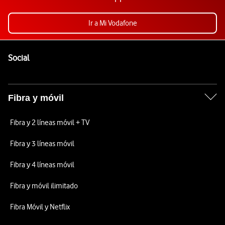
Ir a Mi Vodafone
Pie de página de Vodafone
Enlaces a las redes sociales de Vodafone
Social
Fibra y móvil
Fibra y 2 líneas móvil + TV
Fibra y 3 líneas móvil
Fibra y 4 líneas móvil
Fibra y móvil ilimitado
Fibra Móvil y Netflix