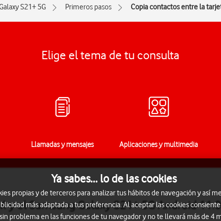
Galaxy S21+ 5G
Primeros pasos
Copia contactos entre la tarje
Elige el tema de tu consulta
Llamadas y mensajes
Aplicaciones y multimedia
Ya sabes... lo de las cookies
s propias y de terceros para analizar tus hábitos de navegación y así me
SIM y el Samsung Galaxy S21+ 5G Android 11.0
blicidad más adaptada a tus preferencia. Al aceptar las cookies consiente
 sin problema en las funciones de tu navegador y no te llevará más de 4