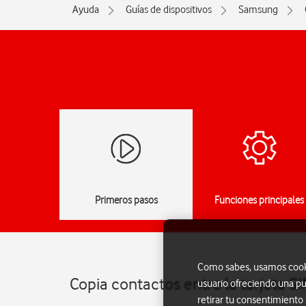
Ayuda
Guías de dispositivos
Samsung
Primeros pasos
Funciones principales
Como sabes, usamos cookie
Copia contactos entre la tarjeta 
usuario ofreciendo una pu
retirar tu consentimiento