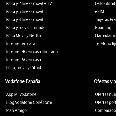
Fibra y 2 líneas móvil + TV
Datos ilimi
Fibra y 3 líneas móvil
eSIM
Fibra y 4 líneas móvil
Tarjetas Pr
Fibra y móvil ilimitado
Roaming
Fibra Móvil y Netflix
Llamadas i
Internet en casa
Teléfono fij
Internet 4G en casa ilimitado
Internet 5G en casa
Fibra, móvil y fútbol
Vodafone España
Ofertas y 
App Mi Vodafone
Ofertas nue
Blog Vodafone Conéctate
Ofertas por
Plan Amigo
Comparador 