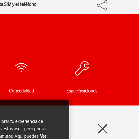
ta SIM y el teléfono
Conectividad
Especificaciones
jorar tu experiencia de
s estos usos, pero podrás
 minutos. Aquí puedes
Ver