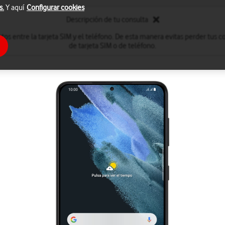
s.
Y aquí
Configurar cookies
Descripción de tu consulta
tos entre la tarjeta SIM y el teléfono. De esta manera evitas perder tus
de tarjeta SIM o de teléfono.