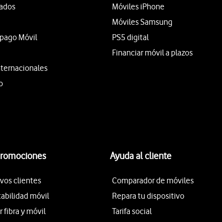
tados
Móviles iPhone
Móviles Samsung
epago Móvil
PS5 digital
Financiar móvil a plazos
nternacionales
o
promociones
Ayuda al cliente
vos clientes
Comparador de móviles
tabilidad móvil
Repara tu dispositivo
fibra y móvil
Tarifa social