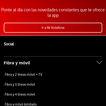
Ponte al día con las novedades constantes que te ofrece
la app
Ir a Mi Vodafone
Pie de página de Vodafone
Enlaces a las redes sociales de Vodafone
Social
Fibra y móvil
Fibra y 2 líneas móvil + TV
Fibra y 3 líneas móvil
Fibra y 4 líneas móvil
Fibra y móvil ilimitado