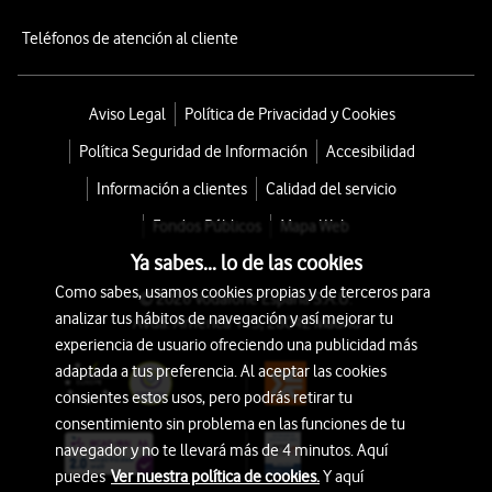
Teléfonos de atención al cliente
Aviso Legal
Política de Privacidad y Cookies
Política Seguridad de Información
Accesibilidad
Información a clientes
Calidad del servicio
Fondos Públicos
Mapa Web
Ya sabes... lo de las cookies
Como sabes, usamos cookies propias y de terceros para
© 2026 Vodafone España S.A.U.
analizar tus hábitos de navegación y así mejorar tu
Avda. América 115, 28042 Madrid
experiencia de usuario ofreciendo una publicidad más
adaptada a tus preferencia. Al aceptar las cookies
consientes estos usos, pero podrás retirar tu
consentimiento sin problema en las funciones de tu
navegador y no te llevará más de 4 minutos. Aquí
puedes
Ver nuestra política de cookies.
Y aquí