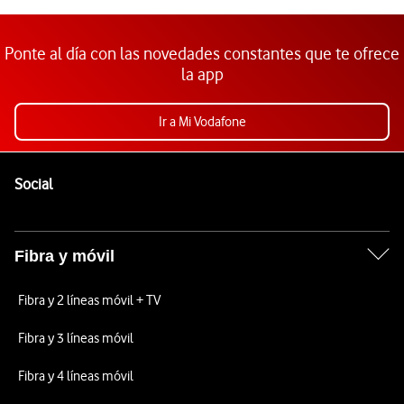
Ponte al día con las novedades constantes que te ofrece
la app
Ir a Mi Vodafone
Pie de página de Vodafone
Enlaces a las redes sociales de Vodafone
Social
Fibra y móvil
Fibra y 2 líneas móvil + TV
Fibra y 3 líneas móvil
Fibra y 4 líneas móvil