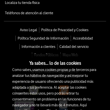
Localiza tu tienda física
Teléfonos de atención al cliente
Aviso Legal
Política de Privacidad y Cookies
Política Seguridad de Información
Accesibilidad
Información a clientes
Calidad del servicio
Fondos Públicos
Mapa Web
Ya sabes... lo de las cookies
Como sabes, usamos cookies propias y de terceros para
© 2026 Vodafone España S.A.U.
analizar tus hábitos de navegación y así mejorar tu
Avda. América 115, 28042 Madrid
experiencia de usuario ofreciendo una publicidad más
adaptada a tus preferencia. Al aceptar las cookies
consientes estos usos, pero podrás retirar tu
consentimiento sin problema en las funciones de tu
navegador y no te llevará más de 4 minutos. Aquí