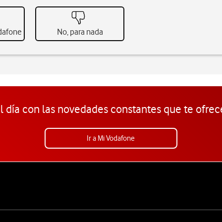
odafone
No, para nada
l día con las novedades constantes que te ofrec
Ir a Mi Vodafone