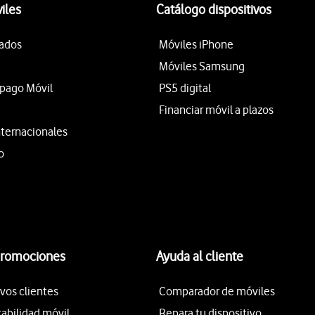
iles
Catálogo dispositivos
tados
Móviles iPhone
Móviles Samsung
epago Móvil
PS5 digital
Financiar móvil a plazos
nternacionales
o
promociones
Ayuda al cliente
vos clientes
Comparador de móviles
tabilidad móvil
Repara tu dispositivo