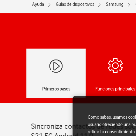
Ayuda
Guías de dispositivos
Samsung
Primeros pasos
Funciones principales
Como sabes, usamos cookie
usuario ofreciendo una pu
Sincroniza contactos de redes soc
retirar tu consentimiento
S21 5G Android 11.0