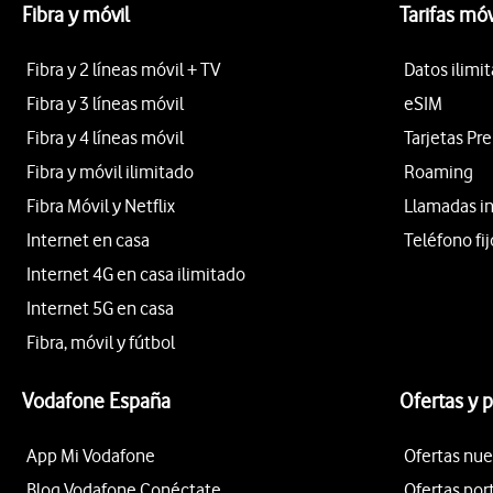
Fibra y móvil
Tarifas móv
Fibra y 2 líneas móvil + TV
Datos ilimi
Fibra y 3 líneas móvil
eSIM
Fibra y 4 líneas móvil
Tarjetas Pr
Fibra y móvil ilimitado
Roaming
Fibra Móvil y Netflix
Llamadas i
Internet en casa
Teléfono fij
Internet 4G en casa ilimitado
Internet 5G en casa
Fibra, móvil y fútbol
Vodafone España
Ofertas y 
App Mi Vodafone
Ofertas nue
Blog Vodafone Conéctate
Ofertas por